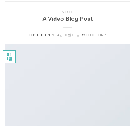
STYLE
A Video Blog Post
POSTED ON
2014년 01월 01일
BY
LOJECORP
01
1월