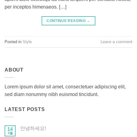
per inceptos himenaeos. […]
CONTINUE READING
→
Posted in
Style
Leave a comment
ABOUT
Lorem ipsum dolor sit amet, consectetuer adipiscing elit,
sed diam nonummy nibh euismod tincidunt.
LATEST POSTS
안녕하세요!
14
3월
안
에