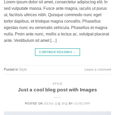
Lorem ipsum dolor sit amet, consectetur adipiscing elit. In
sed vulputate massa. Fusce ante magna, iaculis ut purus
ut, facilisis ultrices nibh. Quisque commodo nunc eget
tortor dapibus, et tristique magna convallis. Phasellus
egestas nunc eu venenatis vehicula. Phasellus et magna
nulla. Proin ante nunc, mollis a lectus ac, volutpat placerat
ante. Vestibulum sit amet […]
CONTINUE READING
→
Posted in
Style
Leave a comment
STYLE
Just a cool blog post with Images
POSTED ON
2013년 12월 30일
BY
LOJECORP