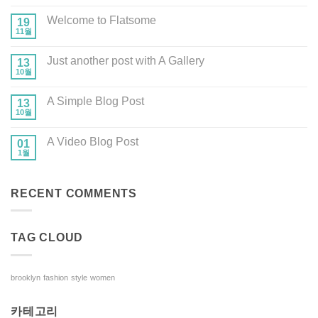
녕
댓
하
글
Welcome to Flatsome
19
세
없
요!
11월
음
Welcome
에
to
댓
Flatsome
글
Just another post with A Gallery
13
없
10월
음
Just
에
another
댓
post
글
A Simple Blog Post
13
with
없
A
10월
음
A
에
Gallery
Simple
댓
Blog
글
A Video Blog Post
01
Post
없
1월
음
A
에
Video
댓
Blog
글
Post
없
RECENT COMMENTS
음
TAG CLOUD
brooklyn
fashion
style
women
카테고리