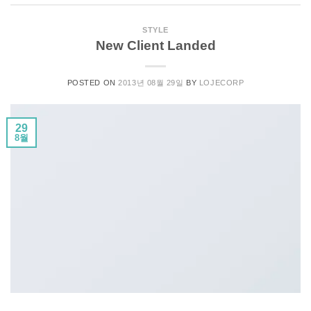
STYLE
New Client Landed
POSTED ON
2013년 08월 29일
BY
LOJECORP
29
8월